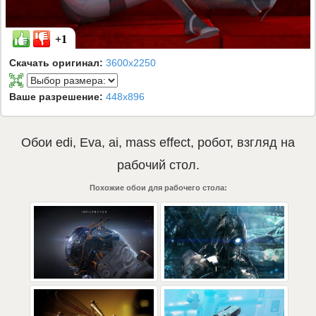
+1
Скачать оригинал:
3600x2250
Ваше разрешение:
448x896
Обои
edi
,
Eva
,
ai
,
mass effect
,
робот
,
взгляд
на
рабочий стол.
Похожие обои для рабочего стола: