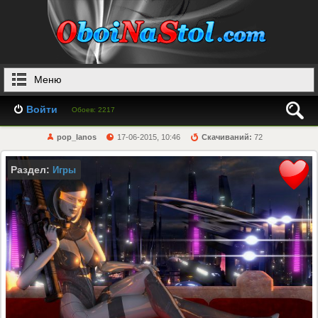
Меню
Войти
Обоев: 2217
pop_lanos
17-06-2015, 10:46
Скачиваний:
72
Раздел:
Игры