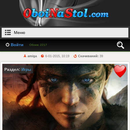
Меню
Войти
Обоев: 2217
amiga
6-01-2015, 10:19
Скачиваний:
39
Раздел:
Игры