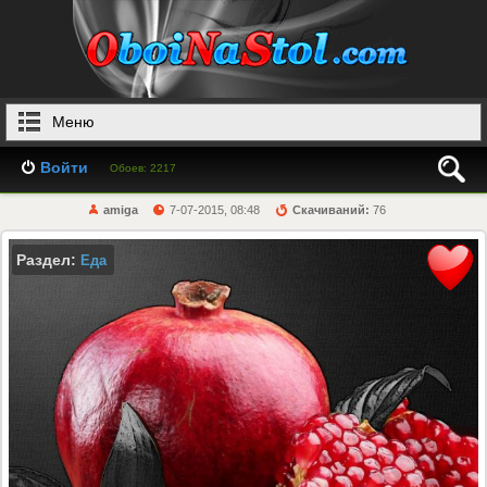
Меню
Войти
Обоев: 2217
amiga
7-07-2015, 08:48
Скачиваний:
76
Раздел:
Еда