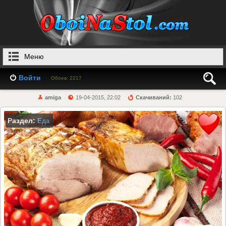
Меню
Войти
Обоев: 2217
amiga
19-04-2015, 22:02
Скачиваний:
102
Раздел:
Еда