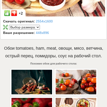
+2
Скачать оригинал:
2554x1600
Ваше разрешение:
448x896
Обои
tomatoes
,
ham
,
meat
,
овощи
,
мясо
,
ветчина
,
острый перец
,
помидоры
,
соус
на рабочий стол.
Похожие обои для рабочего стола: