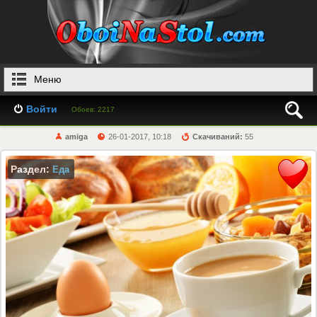
Меню
Войти
Обоев: 2217
amiga
26-01-2017, 10:18
Скачиваний:
55
Раздел:
Еда