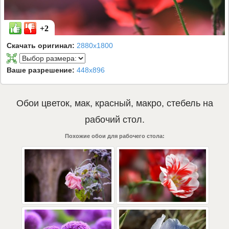
+2
Скачать оригинал:
2880x1800
Ваше разрешение:
448x896
Обои
цветок
,
мак
,
красный
,
макро
,
стебель
на
рабочий стол.
Похожие обои для рабочего стола: