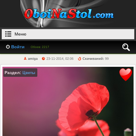
Меню
Войти
Обоев: 2217
amiga
23-11-2014, 02:06
Скачиваний:
99
Раздел:
Цветы