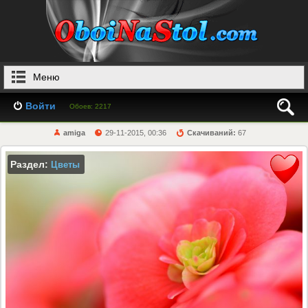
Меню
Войти
Обоев: 2217
amiga
29-11-2015, 00:36
Скачиваний:
67
Раздел:
Цветы