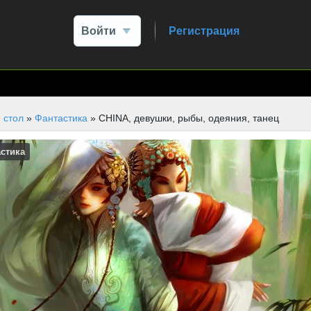
Войти
Регистрация
 стол
»
Фантастика
» CHINA, девушки, рыбы, одеяния, танец
стика