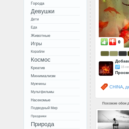
Города
Девушки
Дети
Еда
Животные
0
Игры
Корабли
Космос
Добав
15 се
Креатив
Просм
Минимализм
Мужчины
CHINA
,
д
Мультфильмы
Насекомые
Похожие обои д
Подводный Мир
Праздники
Природа