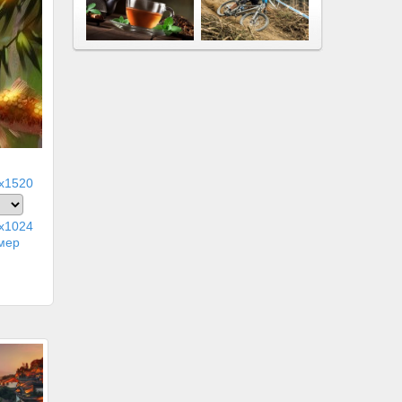
x1520
x1024
мер