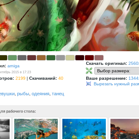
Скачать оригинал:
2560
ил:
amiga
нтябрь 2015 в 17:23
отров:
2199
|
Скачиваний:
40
Ваше разрешение:
1344
Вырезать нужный раз
евушки
,
рыбы
,
одеяния
,
танец
ля рабочего стола: