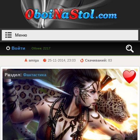
Меню
Войти
Обоев: 2217
amiga
25-11-2014, 23:03
Скачиваний:
83
Раздел:
Фантастика