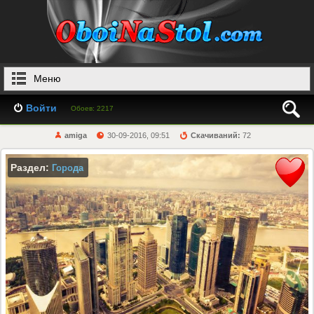
Меню
Войти
Обоев: 2217
amiga
30-09-2016, 09:51
Скачиваний:
72
Раздел:
Города