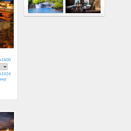
x1600
x1024
мер