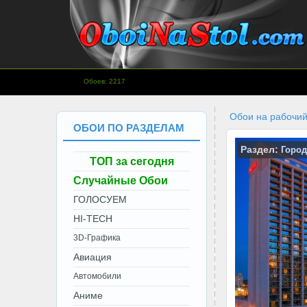
www.OboiNaStol.com - Обои на
Обоев: 2217
рабочий стол.
Обои на рабочий
ОБОИ ПО РАЗДЕЛАМ
Раздел:
Город
ТОП за сегодня
Случайные Обои
ГОЛОСУЕМ
HI-TECH
3D-Графика
Авиация
Автомобили
Аниме