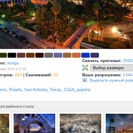
Скачать оригинал:
2560
ил:
amiga
варь 2016 в 17:04
отров:
883
|
Скачиваний:
46
Ваше разрешение:
1344
Вырезать нужный раз
ses
,
Roads
,
San Antonio
,
Техас
,
США
,
дорога
ля рабочего стола: