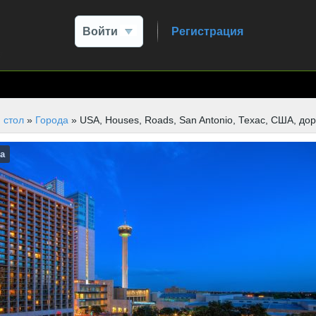
Войти
Регистрация
 стол
»
Города
» USA, Houses, Roads, San Antonio, Техас, США, дор
а