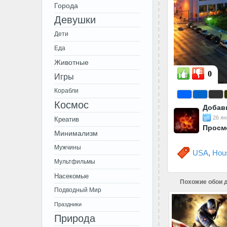
Города
Девушки
Дети
Еда
Животные
0
Игры
Корабли
Космос
Добав
26 ян
Креатив
Просм
Минимализм
Мужчины
USA
,
Hou
Мультфильмы
Насекомые
Похожие обои д
Подводный Мир
Праздники
Природа