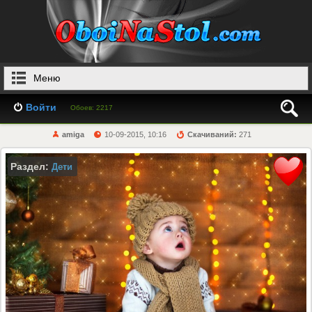
Меню
Войти
Обоев: 2217
amiga
10-09-2015, 10:16
Скачиваний:
271
Раздел:
Дети