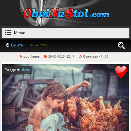
Меню
Войти
Обоев: 2217
pop_lanos
26-08-2015, 22:47
Скачиваний:
36
Раздел:
Дети