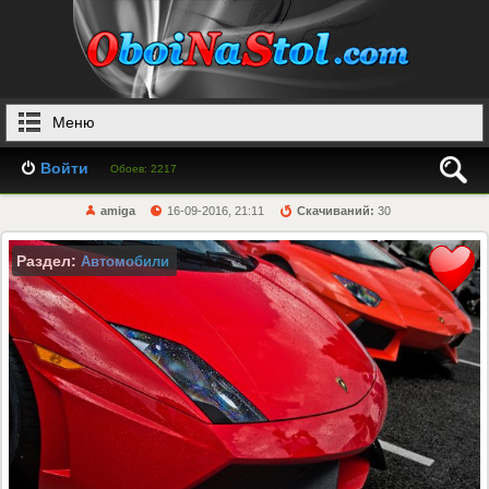
Меню
Войти
Обоев: 2217
amiga
16-09-2016, 21:11
Скачиваний:
30
Раздел:
Автомобили