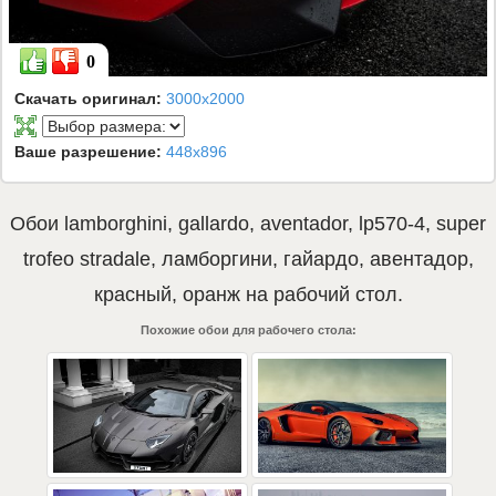
0
Скачать оригинал:
3000x2000
Ваше разрешение:
448x896
Обои
lamborghini
,
gallardo
,
aventador
,
lp570-4
,
super
trofeo stradale
,
ламборгини
,
гайардо
,
авентадор
,
красный
,
оранж
на рабочий стол.
Похожие обои для рабочего стола: