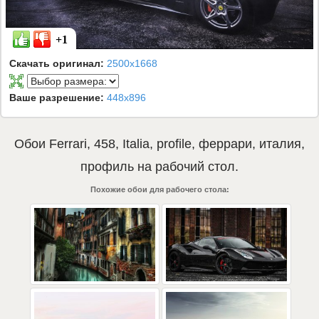
+1
Скачать оригинал:
2500x1668
Ваше разрешение:
448x896
Обои
Ferrari
,
458
,
Italia
,
profile
,
феррари
,
италия
,
профиль
на рабочий стол.
Похожие обои для рабочего стола: