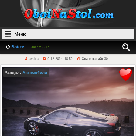
Меню
Войти
Обоев: 2217
amiga
9-12-2014, 10:52
Скачиваний:
30
Раздел:
Автомобили