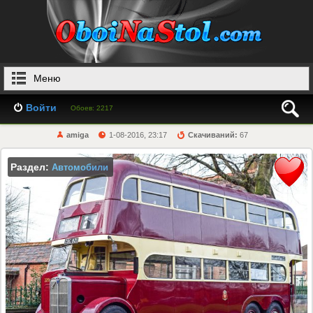
Меню
Войти
Обоев: 2217
amiga
1-08-2016, 23:17
Скачиваний:
67
Раздел:
Автомобили