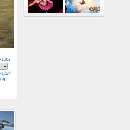
x1302
x1024
мер