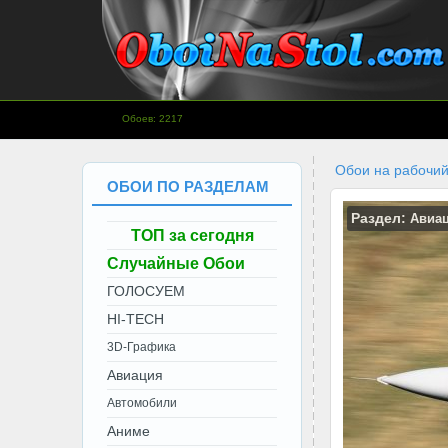
www.OboiNaStol.com - Обои на
Обоев: 2217
рабочий стол.
Обои на рабочий
ОБОИ ПО РАЗДЕЛАМ
Раздел:
Авиа
ТОП за сегодня
Случайные Обои
ГОЛОСУЕМ
HI-TECH
3D-Графика
Авиация
Автомобили
Аниме