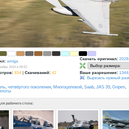
Скачать оригинал:
2028
ил:
amiga
кабрь 2016 в 09:52
отров:
834
|
Скачиваний:
42
Ваше разрешение:
1344
Вырезать нужный раз
ель
,
четвёртого поколения
,
Многоцелевой
,
Saab
,
JAS 39
,
Gripen
,
илоты
ля рабочего стола: