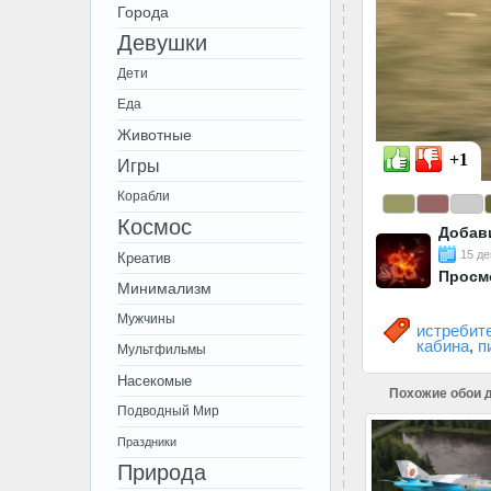
Города
Девушки
Дети
Еда
Животные
+1
Игры
Корабли
Космос
Добав
15 де
Креатив
Просм
Минимализм
Мужчины
истребит
кабина
,
п
Мультфильмы
Насекомые
Похожие обои д
Подводный Мир
Праздники
Природа