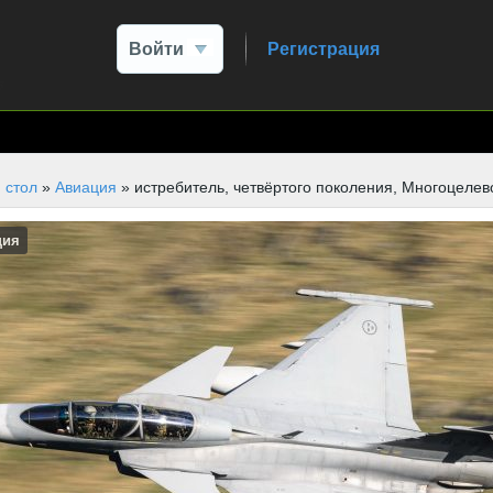
Войти
Регистрация
 стол
»
Авиация
» истребитель, четвёртого поколения, Многоцелево
ция