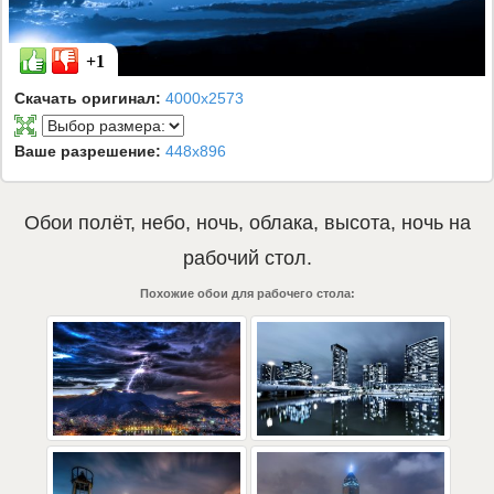
+1
Скачать оригинал:
4000x2573
Ваше разрешение:
448x896
Обои
полёт
,
небо
,
ночь
,
облака
,
высота
,
ночь
на
рабочий стол.
Похожие обои для рабочего стола: