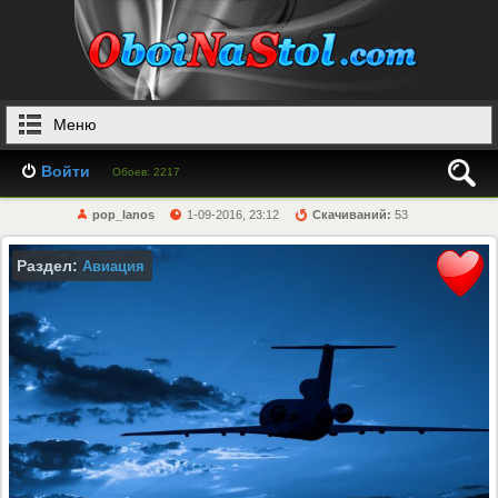
Меню
Войти
Обоев: 2217
pop_lanos
1-09-2016, 23:12
Скачиваний:
53
Раздел:
Авиация