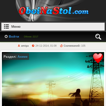
Меню
Войти
Обоев: 2217
amiga
24-11-2014, 01:08
Скачиваний:
105
Раздел:
Аниме