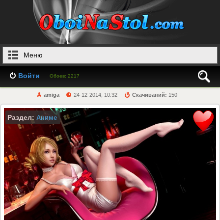
Меню
Войти
Обоев: 2217
amiga
24-12-2014, 10:32
Скачиваний:
150
Раздел:
Аниме