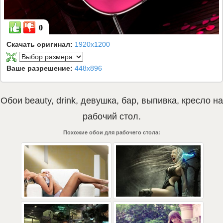
0
Скачать оригинал:
1920x1200
Ваше разрешение:
448x896
Обои
beauty
,
drink
,
девушка
,
бар
,
выпивка
,
кресло
на
рабочий стол.
Похожие обои для рабочего стола: