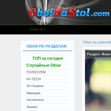
www.OboiNaStol.com - Обои на
Обоев: 2217
рабочий стол.
Обои на рабочий
ОБОИ ПО РАЗДЕЛАМ
Раздел:
Живо
ТОП за сегодня
Случайные Обои
ГОЛОСУЕМ
HI-TECH
3D-Графика
Авиация
Автомобили
Аниме