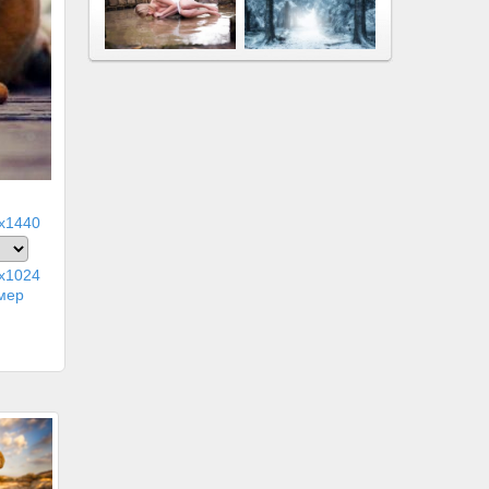
x1440
x1024
мер