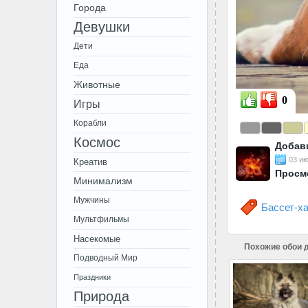
Города
Девушки
Дети
Еда
Животные
0
Игры
Корабли
Космос
Добав
03 ию
Креатив
Просм
Минимализм
Мужчины
Бассет-х
Мультфильмы
Насекомые
Похожие обои д
Подводный Мир
Праздники
Природа