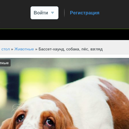
Войти
Регистрация
 стол
»
Животные
» Бассет-хаунд, собака, пёс, взгляд
тные