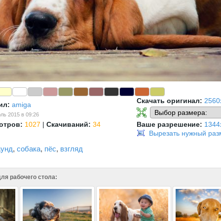
Скачать оригинал:
2560
ил:
amiga
ль 2015 в 09:26
отров:
1027
|
Скачиваний:
34
Ваше разрешение:
1344
Вырезать нужный раз
аунд
,
собака
,
пёс
,
взгляд
ля рабочего стола: