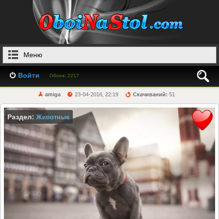
Меню
Войти
Обоев: 2217
amiga
23-04-2016, 22:19
Скачиваний:
51
Раздел:
Животные