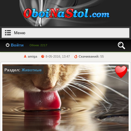
Меню
Войти
Обоев: 2217
amiga
8-05-2016, 13:47
Скачиваний:
55
Раздел:
Животные