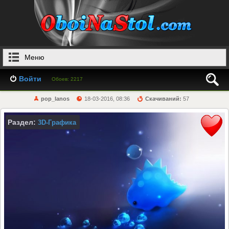
Меню
Войти
Обоев: 2217
pop_lanos
18-03-2016, 08:36
Скачиваний:
57
Раздел:
3D-Графика